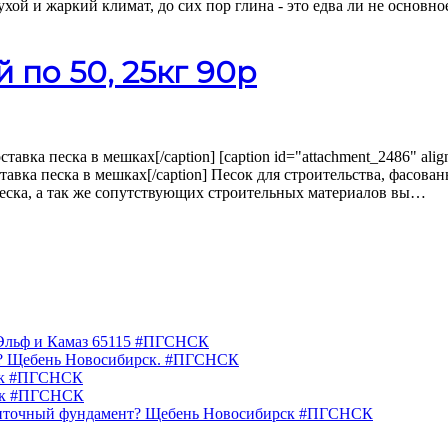
хой и жаркий климат, до сих пор глина - это едва ли не основн
 по 50, 25кг 90р
ставка песка в мешках[/caption] [caption id="attachment_2486" ali
оставка песка в мешках[/caption] Песок для строительства, фасова
 песка, а так же сопутствующих строительных материалов вы…
у Эльф и Камаз 65115 #ПГСНСК
ки? Щебень Новосибирск. #ПГСНСК
рск #ПГСНСК
рск #ПГСНСК
ленточный фундамент? Щебень Новосибирск #ПГСНСК